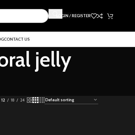
LOGIN / REGISTER
OG
CONTACT US
al jelly
12
18
24